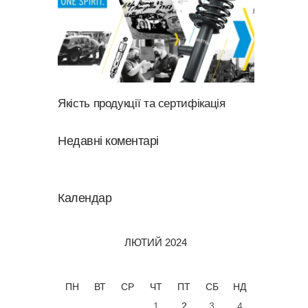
Якість продукції та сертифікація
Недавні коментарі
Календар
ЛЮТИЙ 2024
ПН
ВТ
СР
ЧТ
ПТ
СБ
НД
1
2
3
4