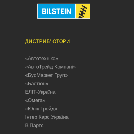
ДИСТРИБ’ЮТОРИ
«Aвтотехнікс»
«АвтоТрейд Компані»
«БусMaркет Груп»
«Бастіон»
ЕЛІТ-Україна
«Oмега»
«Юнік Трейд»
Iнтер Карс Україна
BiПартс