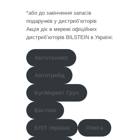
*або до закінчення запасів
подарунків у дистриб’юторів
Акція діє в мережі офіційних
дистриб’юторів BILSTEIN в Україні:
Автотехнікс
Aвтотрейд
БусMaркет Груп
Бастіон
ЕЛІТ-Україна
Омега