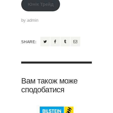
Юнік Трейд
by
admin
SHARE:
Вам також може
сподобатися