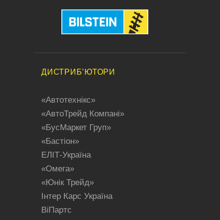
ДИСТРИБ’ЮТОРИ
«Aвтотехнікс»
«АвтоТрейд Компані»
«БусMaркет Груп»
«Бастіон»
ЕЛІТ-Україна
«Oмега»
«Юнік Трейд»
Iнтер Карс Україна
BiПартс