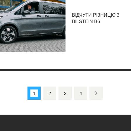
ВІДЧУТИ РІЗНИЦЮ З
BILSTEIN B6
Пагінація
записів
PAGE
1
PAGE
2
PAGE
3
>
PAGE
4