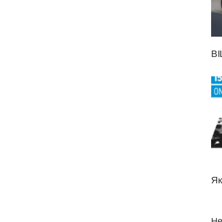
BI
Як
Не