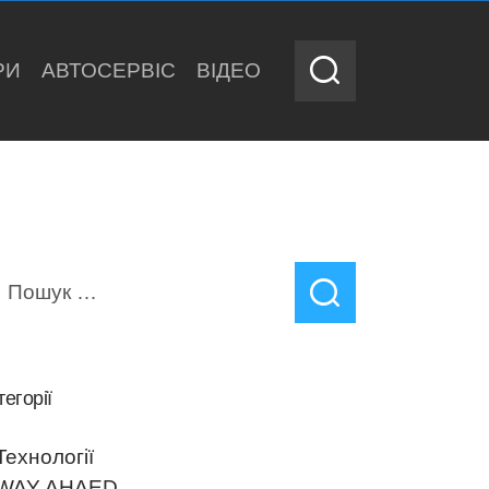
РИ
АВТОСЕРВІС
ВІДЕО
шук:
тегорії
Teхнології
WAY AHAED