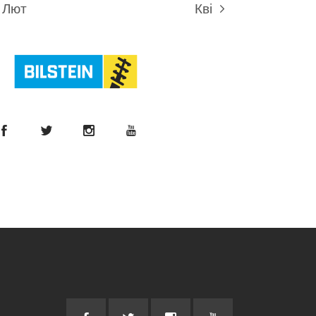
 Лют
Кві »