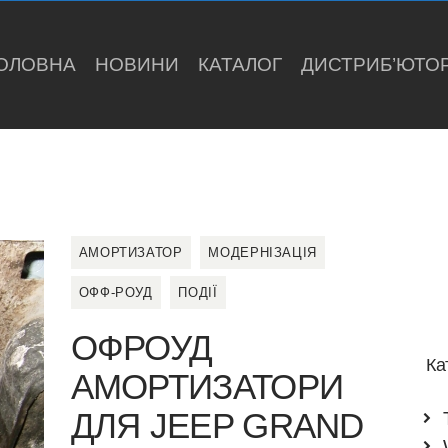
ГОЛОВНА
BILSTEIN
ОЛОВНА
НОВИНИ
КАТАЛОГ
ДИСТРИБ’ЮТО
НОВИНИ
Bilstein
КАТАЛОГ
ДИСТРИБ’
ЮТОРИ
По
АМОРТИЗАТОР
МОДЕРНІЗАЦІЯ
ОФФ-РОУД
ПОДІЇ
АВТОСЕРВ
OФРОУД
Ка
ІС
АМОРТИЗАТОРИ
ДЛЯ JEEP GRAND
ВІДЕО