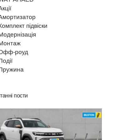
Акції
Амортизатор
Комплект підвіски
Модернізація
Монтаж
Офф-роуд
Події
Пружина
танні пости