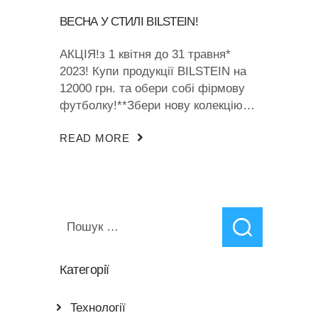
ВЕСНА У СТИЛІ BILSTEIN!
АКЦІЯ!з 1 квітня до 31 травня*
2023! Купи продукції BILSTEIN на
12000 грн. та обери собі фірмову
футболку!**Збери нову колекцію…
READ MORE
Пошук:
Категорії
Teхнології