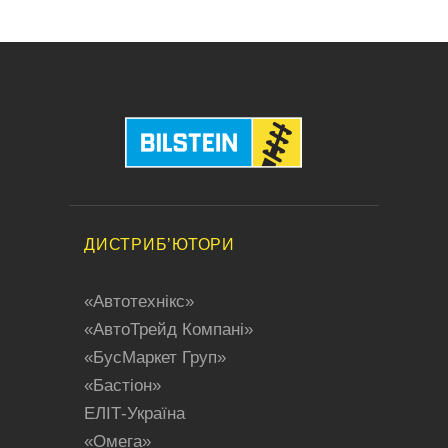
ДИСТРИБ’ЮТОРИ
«Aвтотехнікс»
«АвтоТрейд Компані»
«БусMaркет Груп»
«Бастіон»
ЕЛІТ-Україна
«Oмега»