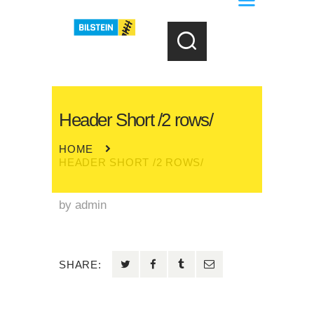
Header Short /2 rows/
HOME
HEADER SHORT /2 ROWS/
by
admin
SHARE: