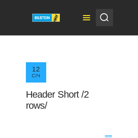
BILSTEIN
Bilstein
ГОЛОВНА
НОВИНИ
12
КАТАЛОГ
СІЧ
ДИСТРИБ’ЮТОРИ
АВТОСЕРВІС
Header Short /2
ВІДЕО
rows/