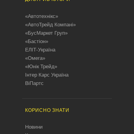
«Aвтотехнікс»
«АвтоТрейд Компані»
«БусMaркет Груп»
«Бастіон»
ЕЛІТ-Україна
«Oмега»
«Юнік Трейд»
Iнтер Карс Україна
BiПартс
КОРИСНО ЗНАТИ
Новини