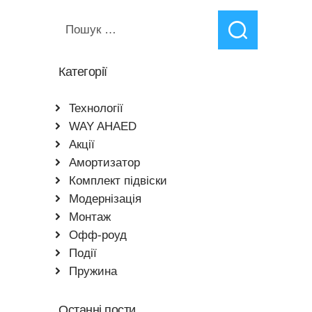
Пошук:
Категорії
Teхнології
WAY AHAED
Акції
Амортизатор
Комплект підвіски
Модернізація
Монтаж
Офф-роуд
Події
Пружина
Останні пости